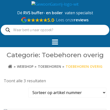
Naar
de
Dé
RVS buffer- en boiler
vaten specialist
inhoud
★★★★★
5.0
- Lees onze
reviews
springen
Producten
zoeken
Categorie: Toebehoren overig
WEBSHOP
TOEBEHOREN
TOEBEHOREN OVERIG
Toont alle 3 resultaten