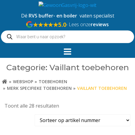
Naar
de
Dé
RVS buffer- en boiler
vaten specialist
inhoud
★★★★★
5.0
- Lees onze
reviews
springen
Producten
zoeken
Categorie: Vaillant toebehoren
WEBSHOP
TOEBEHOREN
MERK SPECIFIEKE TOEBEHOREN
VAILLANT TOEBEHOREN
Toont alle 28 resultaten