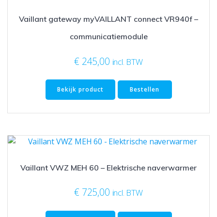
Vaillant gateway myVAILLANT connect VR940f –
communicatiemodule
€
245,00
incl. BTW
Bekijk product
Bestellen
Vaillant VWZ MEH 60 – Elektrische naverwarmer
€
725,00
incl. BTW