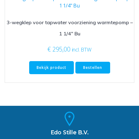
3-wegklep voor tapwater voorziening warmtepomp –
1 1/4″ Bu
€
295,00
incl. BTW
Bekijk product
Bestellen
Edo Stille B.V.