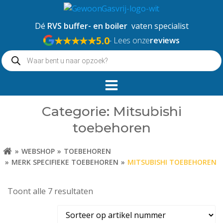
Naar
de
Dé
RVS buffer- en boiler
vaten specialist
inhoud
★★★★★
5.0
- Lees onze
reviews
springen
Producten
zoeken
Categorie: Mitsubishi
toebehoren
WEBSHOP
TOEBEHOREN
MERK SPECIFIEKE TOEBEHOREN
MITSUBISHI TOEBEHOREN
Toont alle 7 resultaten