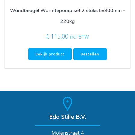
Wandbeugel Warmtepomp set 2 stuks L=800mm –
220kg
€
115,00
incl. BTW
Bekijk product
Bestellen
Edo Stille B.V.
Molenstraat 4